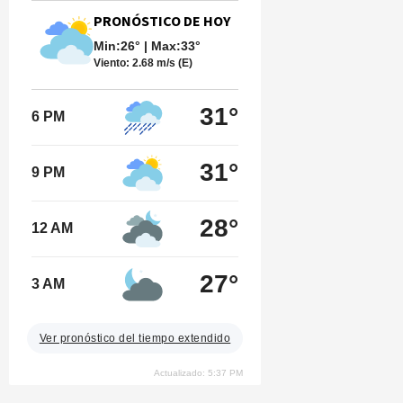
PRONÓSTICO DE HOY
Min:26° | Max:33°
Viento:
2.68 m/s (E)
31°
6 PM
31°
9 PM
28°
12 AM
27°
3 AM
Ver pronóstico del tiempo extendido
Actualizado: 5:37 PM