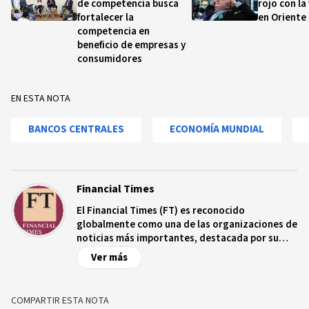
de competencia busca
rojo con la
fortalecer la
en Oriente
competencia en
beneficio de empresas y
consumidores
EN ESTA NOTA
BANCOS CENTRALES
ECONOMÍA MUNDIAL
Financial Times
El Financial Times (FT) es reconocido
globalmente como una de las organizaciones de
noticias más importantes, destacada por su
autoridad e integridad editorial. Fundado en
Ver más
1888, ha evolucionado de ser un diario enfocado
en Londres a convertirse en una corporación
mediática global. El 93% de sus lectores son
COMPARTIR ESTA NOTA
digitales.