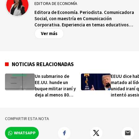
EDITORA DE ECONOMÍA
Editora de Economía. Periodista. Comunicadora
Social, con maestría en Comunicación
Corporativa. Experiencia en temas educativos,
salud, turismo, tránsito, transporte, gestión de
Ver más
desechos, agua y economía. Premios AIRD,
Funglode, FIL, Indocal, Unicef, Juan Bosch, Raphy
Durán y PEL.
NOTICIAS RELACIONADAS
Un submarino de
EEUU dice ha
EE.UU. hunde un
matado al líd
buque militar iraní y
unidad iraní 
deja al menos 80
intentó asesi
muertos y decenas de
Trump
desaparecidos en el
océano Índico
COMPARTIR ESTA NOTA
WHATSAPP