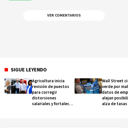
VER COMENTARIOS
SIGUE LEYENDO
Agricultura inicia
Wall Street ci
revisión de puestos
verde por ma
para corregir
datos de emp
distorsiones
alejan posibi
salariales y fortalecer
alza de tasas
la carrera
interés
administrativa