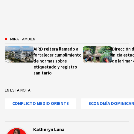
MIRA TAMBIÉN
AIRD reitera llamado a
Dirección 
fortalecer cumplimiento
inicia estu
de normas sobre
de larimar
etiquetado y registro
sanitario
EN ESTA NOTA
CONFLICTO MEDIO ORIENTE
ECONOMÍA DOMINICA
Katheryn Luna