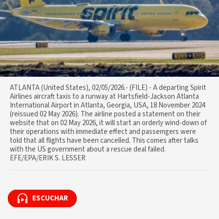
ATLANTA (United States), 02/05/2026.- (FILE) - A departing Spirit
Airlines aircraft taxis to a runway at Hartsfield-Jackson Atlanta
International Airport in Atlanta, Georgia, USA, 18 November 2024
(reissued 02 May 2026). The airline posted a statement on their
website that on 02 May 2026, it will start an orderly wind-down of
their operations with immediate effect and passemgers were
told that all flights have been cancelled. This comes after talks
with the US government about a rescue deal failed.
EFE/EPA/ERIK S. LESSER
ESCUCHAR
ESCUCHAR