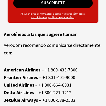
SUSCRÍBETE
Al suscribirse al newsletter acepta nuestros
términos y
condiciones
y
política de privacidad
.
Aerolíneas a las que sugiere llamar
Aerodom recomendó comunicarse directamente
con:
American Airlines
– +1 800-433-7300
Frontier Airlines
– +1 801-401-9000
United Airlines
– +1 800-864-8331
Delta Air Lines
– +1 800-221-1212
JetBlue Airways
– +1 800-538-2583