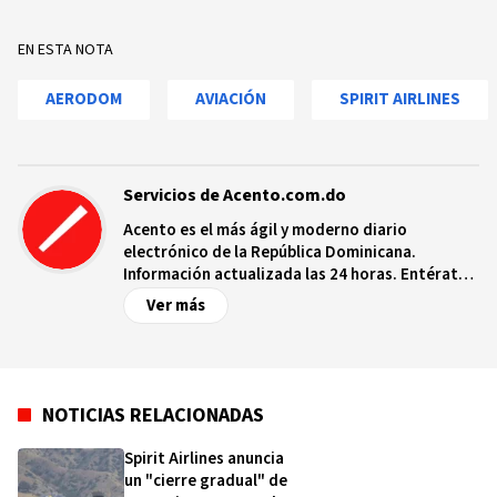
EN ESTA NOTA
AERODOM
AVIACIÓN
SPIRIT AIRLINES
Servicios de Acento.com.do
Acento es el más ágil y moderno diario
electrónico de la República Dominicana.
Información actualizada las 24 horas. Entérate
de las noticias y sucesos más importantes a
Ver más
nivel nacional e internacional, videos y fotos
sobre los hechos y los protagonistas más
relevantes en tiempo real.
NOTICIAS RELACIONADAS
Spirit Airlines anuncia
un "cierre gradual" de