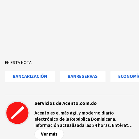
EN ESTA NOTA
BANCARIZACIÓN
BANRESERVAS
ECONOMÍ
Servicios de Acento.com.do
Acento es el más ágil y moderno diario
electrónico de la República Dominicana.
Información actualizada las 24 horas. Entérate
de las noticias y sucesos más importantes a
Ver más
nivel nacional e internacional, videos y fotos