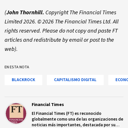
(
John Thornhill
.
Copyright The Financial Times
Limited 2026.
© 2026 The Financial Times Ltd. All
rights reserved. Please do not copy and paste FT
articles and redistribute by email or post to the
web).
EN ESTA NOTA
BLACKROCK
CAPITALISMO DIGITAL
ECONO
Financial Times
El Financial Times (FT) es reconocido
globalmente como una de las organizaciones de
noticias más importantes, destacada por su