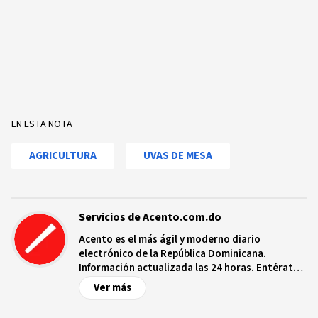
EN ESTA NOTA
AGRICULTURA
UVAS DE MESA
Servicios de Acento.com.do
Acento es el más ágil y moderno diario
electrónico de la República Dominicana.
Información actualizada las 24 horas. Entérate
de las noticias y sucesos más importantes a
Ver más
nivel nacional e internacional, videos y fotos
sobre los hechos y los protagonistas más