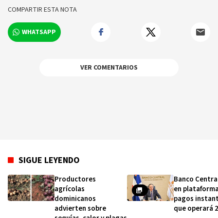
relevantes en tiempo real.
COMPARTIR ESTA NOTA
WHATSAPP
VER COMENTARIOS
SIGUE LEYENDO
Productores
Banco Centra
agrícolas
en plataform
dominicanos
pagos instan
advierten sobre
que operará 