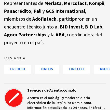
Representantes de
Merlata
,
Mercofact
,
Kompii
,
Panacrédito
,
Pali
y
GCS International
,
miembros de
Adofintech
, participaron en un
encuentro técnico junto al
BID Invest
,
BID Lab
,
Agora Partnerships
y la
ABA
, coordinadora del
proyecto en el país.
EN ESTA NOTA
CREDITO
DATOS
FINTECH
MUJE
Servicios de Acento.com.do
Acento es el más ágil y moderno diario
electrónico de la República Dominicana.
Información actualizada las 24 horas. Entérate