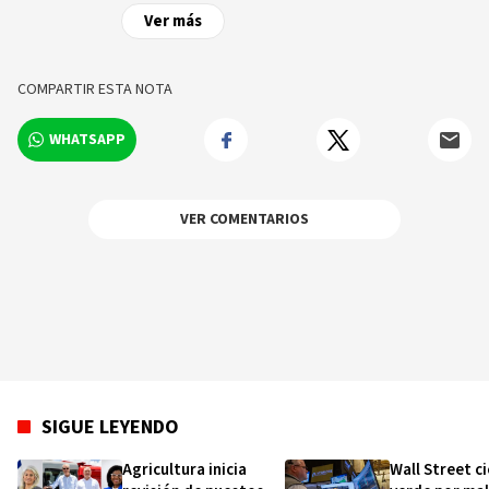
de las noticias y sucesos más importantes a
Ver más
nivel nacional e internacional, videos y fotos
sobre los hechos y los protagonistas más
relevantes en tiempo real.
COMPARTIR ESTA NOTA
WHATSAPP
VER COMENTARIOS
SIGUE LEYENDO
Agricultura inicia
Wall Street ci