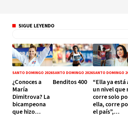
SIGUE LEYENDO
SANTO DOMINGO 2026
SANTO DOMINGO 2026
SANTO DOMINGO 2
¿Conoces a
Benditos 400
“Ella ya está 
María
un nivel que 
Dimitrova? La
corre solo po
bicampeona
ella, corre p
que hizo
el país”,
historia en el
Raquel Arbaj
karate de
celebra