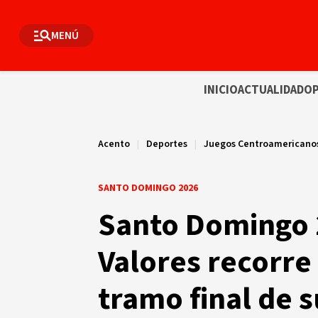
MENÚ
INICIO
ACTUALIDAD
OP
Acento
|
Deportes
|
Juegos Centroamericanos 
SANTO DOMINGO 2026
Santo Domingo 
Valores recorre
tramo final de s