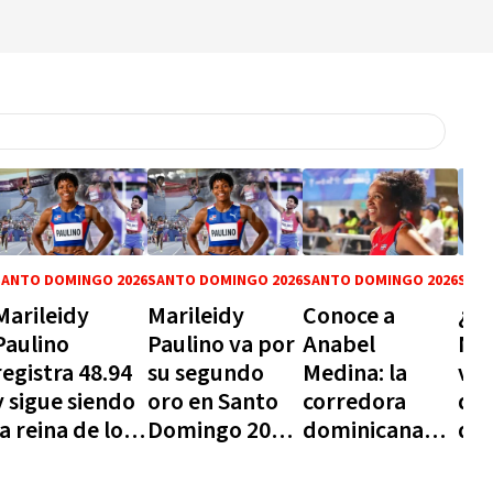
SANTO DOMINGO 2026
SANTO DOMINGO 2026
SANTO DOMINGO 2026
SANT
Marileidy
Marileidy
Conoce a
¿Qu
Paulino
Paulino va por
Anabel
Núñ
registra 48.94
su segundo
Medina: la
val
y sigue siendo
oro en Santo
corredora
do
la reina de los
Domingo 2026
dominicana
que
400 metros
y busca
que brilla en
pas
mundiales
coronarse en
los 400 metros
mej