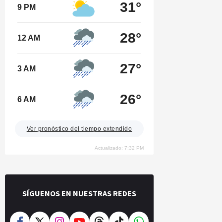
31°
9 PM
28°
12 AM
27°
3 AM
26°
6 AM
Ver pronóstico del tiempo extendido
Actualizado: 7:32 PM
SÍGUENOS EN NUESTRAS REDES