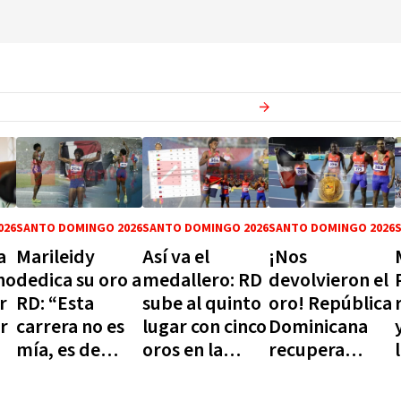
Ver más en
Deportes
026
SANTO DOMINGO 2026
SANTO DOMINGO 2026
SANTO DOMINGO 2026
a
Marileidy
Así va el
¡Nos
no
dedica su oro a
medallero: RD
devolvieron el
r
RD: “Esta
sube al quinto
oro! República
or
carrera no es
lugar con cinco
Dominicana
mía, es de
oros en la
recupera
e
ustedes y por
jornada y otro
medalla del
ustedes”
recuperado
relevo mixto