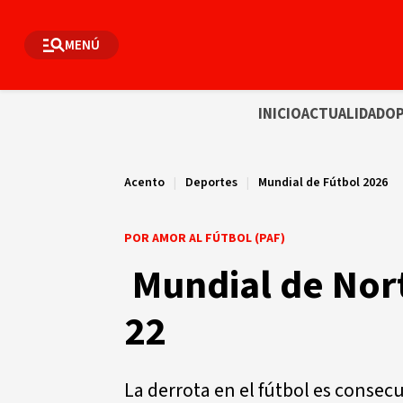
MENÚ
INICIO
ACTUALIDAD
OP
Acento
|
Deportes
|
Mundial de Fútbol 2026
POR AMOR AL FÚTBOL (PAF)
Mundial de Nor
22
La derrota en el fútbol es consec