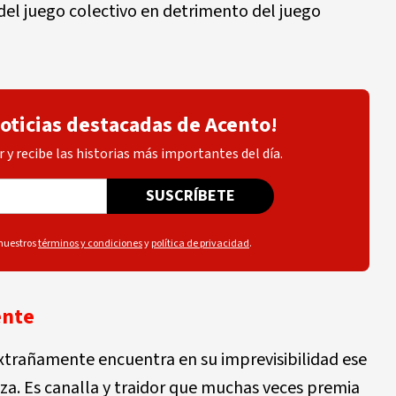
del juego colectivo en detrimento del juego
noticias destacadas de Acento!
 y recibe las historias más importantes del día.
SUSCRÍBETE
 nuestros
términos y condiciones
y
política de privacidad
.
ente
extrañamente encuentra en su imprevisibilidad ese
iza. Es canalla y traidor que muchas veces premia