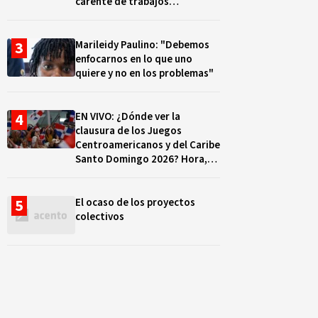
carente de trabajos
realizados, durante el 2019 y
2020
Marileidy Paulino: "Debemos
enfocarnos en lo que uno
quiere y no en los problemas"
EN VIVO: ¿Dónde ver la
clausura de los Juegos
Centroamericanos y del Caribe
Santo Domingo 2026? Hora,
lugar y quiénes cantarán
El ocaso de los proyectos
colectivos