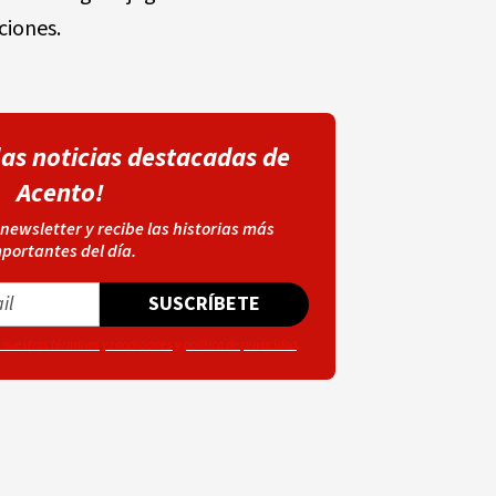
ciones.
las noticias destacadas de
Acento!
 newsletter y recibe las historias más
portantes del día.
SUSCRÍBETE
a nuestros
términos y condiciones
y
política de privacidad
.