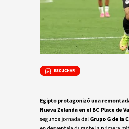
ESCUCHAR
ESCUCHAR
Egipto protagonizó una remontada
Nueva Zelanda en el BC Place de V
segunda jornada del
Grupo G de la C
en desventaja durante la primera mit