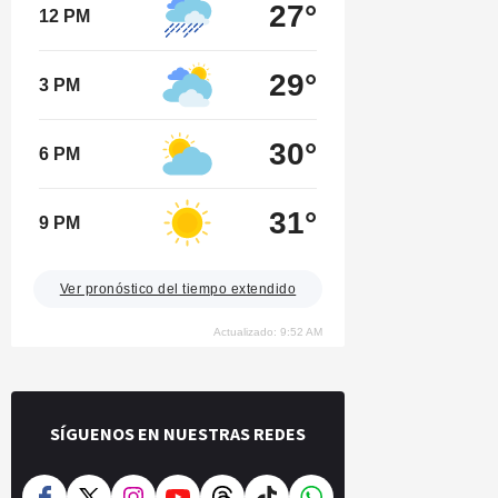
27°
12 PM
29°
3 PM
30°
6 PM
31°
9 PM
Ver pronóstico del tiempo extendido
Actualizado: 9:52 AM
SÍGUENOS EN NUESTRAS REDES