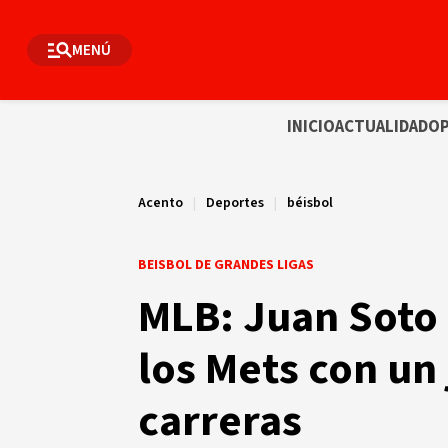
MENÚ
INICIO
ACTUALIDAD
OP
Acento
|
Deportes
|
béisbol
BEISBOL DE GRANDES LIGAS
MLB: Juan Soto 
los Mets con un
carreras