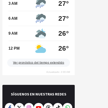
27°
3 AM
27°
6 AM
26°
9 AM
26°
12 PM
Ver pronóstico del tiempo extendido
Actualizado: 2:00 AM
SÍGUENOS EN NUESTRAS REDES