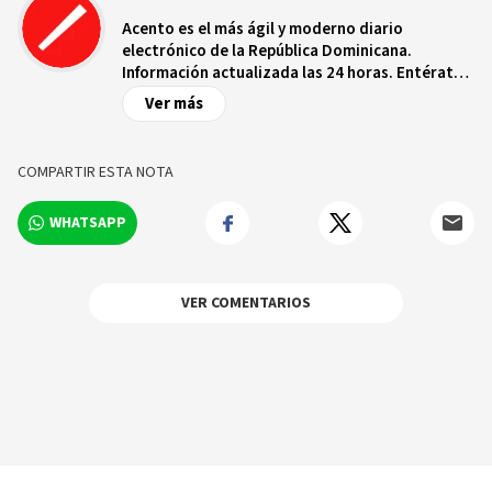
Acento es el más ágil y moderno diario
electrónico de la República Dominicana.
Información actualizada las 24 horas. Entérate
de las noticias y sucesos más importantes a
Ver más
nivel nacional e internacional, videos y fotos
sobre los hechos y los protagonistas más
relevantes en tiempo real.
COMPARTIR ESTA NOTA
WHATSAPP
VER COMENTARIOS