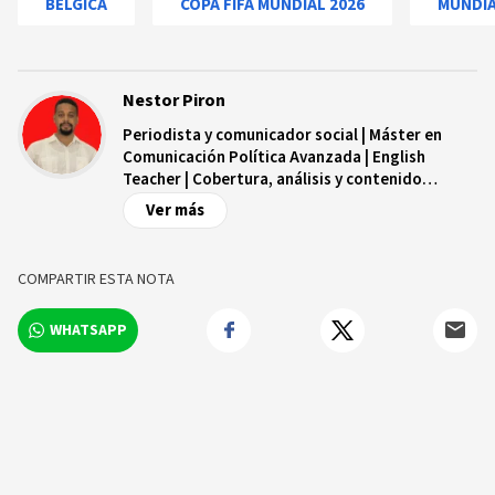
BELGICA
COPA FIFA MUNDIAL 2026
MUNDIA
Nestor Piron
Periodista y comunicador social | Máster en
Comunicación Política Avanzada | English
Teacher | Cobertura, análisis y contenido
digital.
Ver más
COMPARTIR ESTA NOTA
WHATSAPP