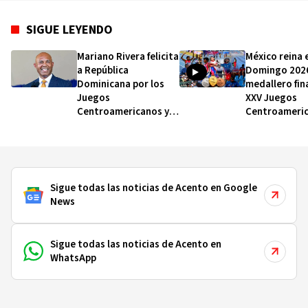
SIGUE LEYENDO
Mariano Rivera felicita
México reina 
a República
Domingo 2026
Dominicana por los
medallero fina
Juegos
XXV Juegos
Centroamericanos y
Centroameric
del Caribe y reafirma
del Caribe
su compromiso con
Samaná y el trabajo
comunitario
Sigue todas las noticias de Acento en Google
News
Sigue todas las noticias de Acento en
WhatsApp