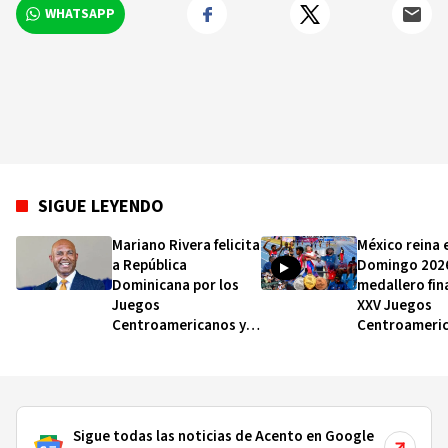
WHATSAPP
SIGUE LEYENDO
Mariano Rivera felicita
México reina 
a República
Domingo 2026
Dominicana por los
medallero fina
Juegos
XXV Juegos
Centroamericanos y
Centroameric
del Caribe y reafirma
del Caribe
su compromiso con
Samaná y el trabajo
comunitario
Sigue todas las noticias de Acento en Google