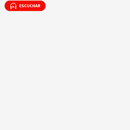
ESCUCHAR
ESCUCHAR