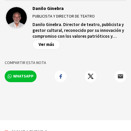
Danilo Ginebra
PUBLICISTA Y DIRECTOR DE TEATRO
Danilo Ginebra. Director de teatro, publicista y
gestor cultural, reconocido por su innovación y
compromiso con los valores patrióticos y
sociales. Su dedicación al arte, la publicidad y la
Ver más
política refleja su incansable esfuerzo por el
bienestar colectivo. Se distingue por su trato
afable y su solidaridad.
COMPARTIR ESTA NOTA
WHATSAPP