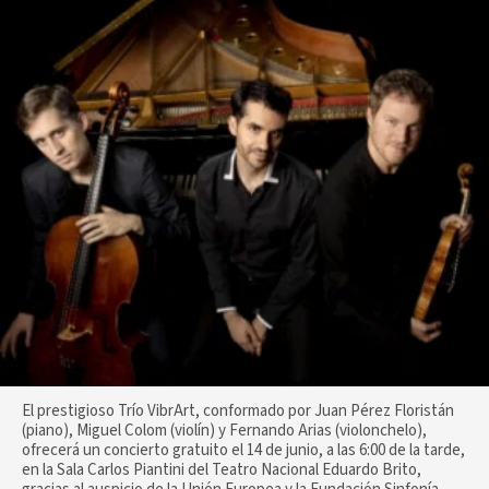
El prestigioso Trío VibrArt, conformado por Juan Pérez Floristán
(piano), Miguel Colom (violín) y Fernando Arias (violonchelo),
ofrecerá un concierto gratuito el 14 de junio, a las 6:00 de la tarde,
en la Sala Carlos Piantini del Teatro Nacional Eduardo Brito,