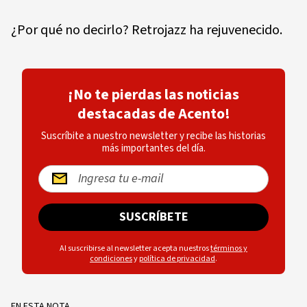
¿Por qué no decirlo? Retrojazz ha rejuvenecido.
¡No te pierdas las noticias
destacadas de Acento!
Suscríbite a nuestro newsletter y recibe las historias
más importantes del día.
SUSCRÍBETE
Al suscribirse al newsletter acepta nuestros
términos y
condiciones
y
política de privacidad
.
EN ESTA NOTA