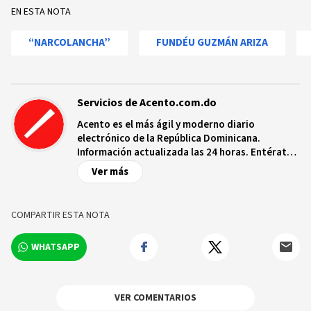
EN ESTA NOTA
“NARCOLANCHA”
FUNDÉU GUZMÁN ARIZA
Servicios de Acento.com.do
Acento es el más ágil y moderno diario
electrónico de la República Dominicana.
Información actualizada las 24 horas. Entérate
de las noticias y sucesos más importantes a
Ver más
nivel nacional e internacional, videos y fotos
sobre los hechos y los protagonistas más
relevantes en tiempo real.
COMPARTIR ESTA NOTA
WHATSAPP
VER COMENTARIOS