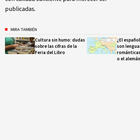
publicadas.
MIRA TAMBIÉN
Cultura sin humo: dudas
¿El español
sobre las cifras de la
son lengua
Feria del Libro
románticas
o el alemá