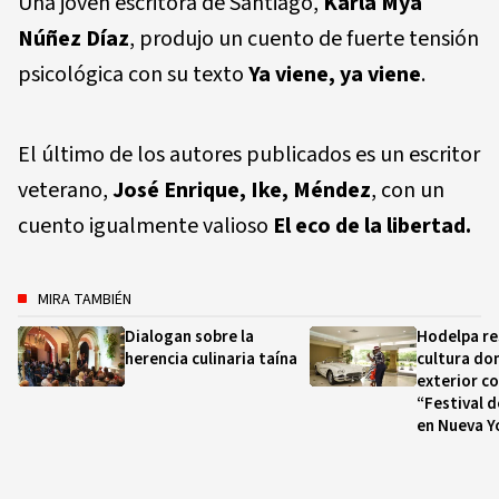
Una joven escritora de Santiago,
Karla Mya
Núñez Díaz
, produjo un cuento de fuerte tensión
psicológica con su texto
Ya viene, ya viene
.
El último de los autores publicados es un escritor
veterano,
José Enrique, Ike, Méndez
, con un
cuento igualmente valioso
El eco de la libertad.
MIRA TAMBIÉN
Dialogan sobre la
Hodelpa re
herencia culinaria taína
cultura do
exterior co
“Festival 
en Nueva Y