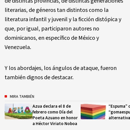
de distintas provincias, de distintas generaciones
literarias, de géneros tan distintos como la
literatura infantil y juvenil y la ficción distópica y
que, por igual, participaron autores no
dominicanos, en específico de México y
Venezuela.
Y los abordajes, los ángulos de ataque, fueron
también dignos de destacar.
MIRA TAMBIÉN
Azua declara el 8 de
“Espuma” 
febrero como Día del
“gomaespu
Poeta Azuano en honor
alternativ
a Héctor Viriato Noboa