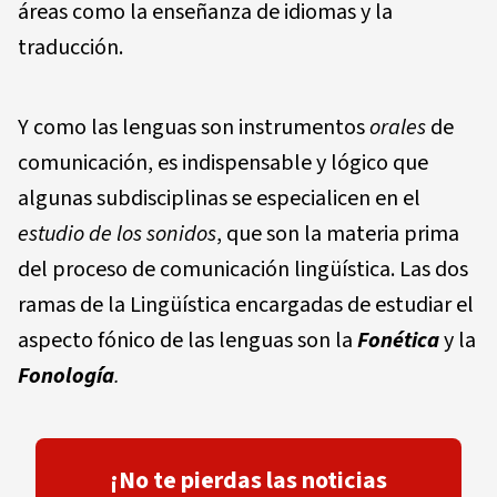
áreas como la enseñanza de idiomas y la
traducción.
Y como las lenguas son instrumentos
oral
es
de
comunicación, es indispensable y lógico que
algunas subdisciplinas se especialicen en el
es
tudi
o
d
e
l
os so
n
i
d
os
, que son la materia prima
del proceso de comunicación lingüística. Las dos
ramas de la Lingüística encargadas de estudiar el
aspecto fónico de las lenguas son la
Fonética
y la
Fonolo
gí
a
.
¡No te pierdas las noticias