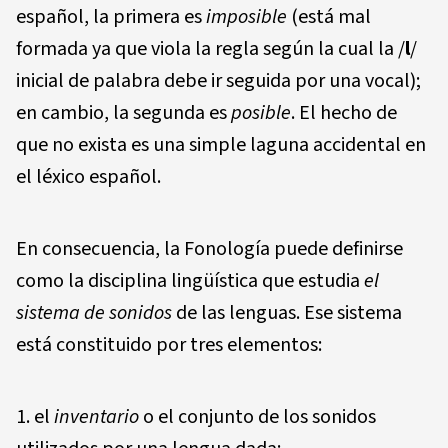
español, la primera es
imp
osi
bl
e
(está mal
formada ya que viola la regla según la cual la /
l
/
inicial de palabra debe ir seguida por una vocal);
en cambio, la segunda es
posible
. El hecho de
que no exista es una simple laguna accidental en
el léxico español.
En consecuencia, la Fonología puede definirse
como la disciplina lingüística que estudia
e
l
s
i
ste
ma
de
so
ni
dos
de las lenguas. Ese sistema
está constituido por tres elementos:
el
in
ve
nt
a
r
io
o el conjunto de los sonidos