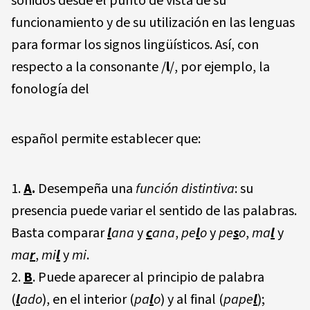
sonidos desde el punto de vista de su
funcionamiento y de su utilización en las lenguas
para formar los signos lingüísticos. Así, con
respecto a la consonante /
l
/, por ejemplo, la
fonología del
español permite establecer que:
A
.
Desempeña una
función di
s
tinti
va
: su
presencia puede variar el sentido de las palabras.
Basta comparar
l
a
na
y
c
a
n
a
,
pe
l
o
y
p
e
s
o
,
m
a
l
y
m
a
r
,
mi
l
y
mi
.
B
. Puede aparecer al principio de palabra
(
l
a
d
o
), en el interior (
pa
l
o
) y al final (
pape
l
);