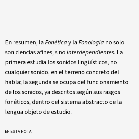
En resumen, la
F
o
n
é
ti
ca
y la
Fo
n
o
l
ogía
no solo
son ciencias afines, sino
int
e
rd
e
p
e
ndi
e
n
tes
. La
primera estudia los sonidos lingüísticos, no
cualquier sonido, en el terreno concreto del
habla; la segunda se ocupa del funcionamiento
de los sonidos, ya descritos según sus rasgos
fonéticos, dentro del sistema abstracto de la
lengua objeto de estudio.
EN ESTA NOTA