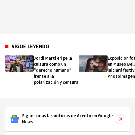
carrera académica de más de 40 años con la
publicación del libro ‘Estudios de lengua y
lingüística españolas – Homenaje a Orlando
Alba’ (Ed. Peter Lang SA).
SIGUE LEYENDO
Jordi Martí erige la
Exposición fo
cultura como un
en Museo Bel
"derecho humano"
iniciará festiv
frente a la
Photoimagen
polarización y censura
Sigue todas las noticias de Acento en Google
News