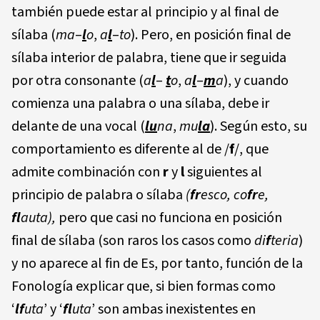
también puede estar al principio y al final de
sílaba (
ma
–
l
o
,
a
l
–
to
). Pero, en posición final de
sílaba interior de palabra, tiene que ir seguida
por otra consonante (
a
l
–
t
o
,
a
l
–
m
a
), y cuando
comienza una palabra o una sílaba, debe ir
delante de una vocal (
lu
n
a
,
mu
l
a
). Según esto, su
comportamiento es diferente al de /
f
/, que
admite combinación con
r
y
l
siguientes al
principio de palabra o sílaba
(
fr
esco, co
fr
e
,
fl
auta),
pero que casi no funciona en posición
final de sílaba (son raros los casos como
di
f
teria
)
y no aparece al fin de Es, por tanto, función de la
Fonología explicar que, si bien formas como
‘
lf
uta
’ y ‘
fl
uta
’ son ambas inexistentes en