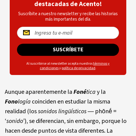
destacadas de Acento!
Suscríbite a nuestro newsletter y recibe las historias
más importantes del día.
SUSCRÍBETE
Al suscribirse al newsletter acepta nuestros
términos y
condiciones
y
política de privacidad
.
Aunque aparentemente la
Fo
n
é
ti
ca
y la
Fo
n
o
l
ogía
coinciden en estudiar la misma
realidad (los
so
nid
os
lingüísticos
― phōnḗ =
‘
sonido
’), se diferencian, sin embargo, porque lo
hacen desde puntos de vista diferentes. La