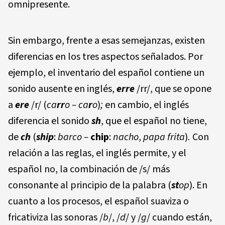
omnipresente.
Sin embargo, frente a esas semejanzas, existen
diferencias en los tres aspectos señalados. Por
ejemplo, el inventario del español contiene un
sonido ausente en inglés,
erre
/rr/, que se opone
a
ere
/r/ (
ca
rr
o
– ca
r
o
)
;
en cambio, el inglés
diferencia el sonido
s
h
, que el español no tiene,
de
ch
(
s
hi
p
:
barco –
c
h
i
p
:
nacho
,
papa frita
)
.
Con
relación a las reglas, el inglés permite, y el
español no, la combinación de /s/ más
consonante al principio de la palabra (
s
t
o
p
). En
cuanto a los procesos, el español suaviza o
fricativiza las sonoras /
b
/, /
d
/ y /
g
/ cuando están,