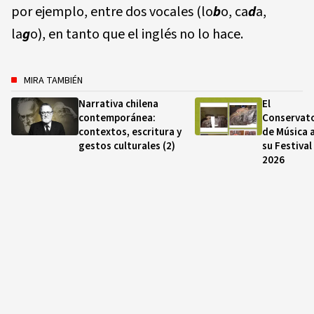
por ejemplo, entre dos vocales (lo
b
o, ca
d
a,
la
g
o), en tanto que el inglés no lo hace.
MIRA TAMBIÉN
Narrativa chilena
El
contemporánea:
Conservato
contextos, escritura y
de Música 
gestos culturales (2)
su Festival
2026