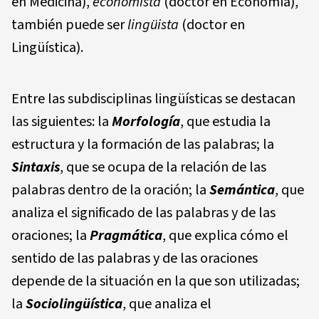
en Medicina),
economista
(doctor en Economía),
también puede ser
lingüista
(doctor en
Lingüística).
Entre las subdisciplinas lingüísticas se destacan
las siguientes: la
Morfología
, que estudia la
estructura y la formación de las palabras; la
Sintaxis
, que se ocupa de la relación de las
palabras dentro de la oración; la
S
e
mánti
c
a
, que
analiza el significado de las palabras y de las
oraciones; la
Pragmáti
c
a
, que explica cómo el
sentido de las palabras y de las oraciones
depende de la situación en la que son utilizadas;
la
Sociolingüística
, que analiza el