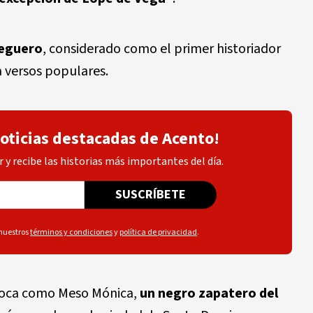
Peguero
, considerado como el primer historiador
a versos populares.
noticias destacadas de Acento!
 y recibe las historias más importantes del día.
SUSCRÍBETE
 nuestros
términos y condiciones
y
política de privacidad
.
poca como Meso Mónica,
un negro zapatero del