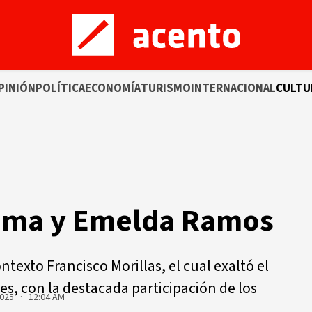
PINIÓN
POLÍTICA
ECONOMÍA
TURISMO
INTERNACIONAL
CULTU
écima y Emelda Ramos
ontexto Francisco Morillas, el cual exaltó el
es, con la destacada participación de los
2025 · 12:04 AM