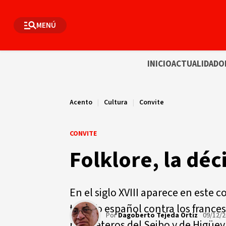
MENÚ
INICIO
ACTUALIDAD
O
Acento
|
Cultura
|
Convite
CONVITE
Folklore, la d
En el siglo XVIII aparece en este c
triunfo español contra los frances
Por
Dagoberto Tejeda Ortiz
09/12/
macheteros del Seibo y de Higüey