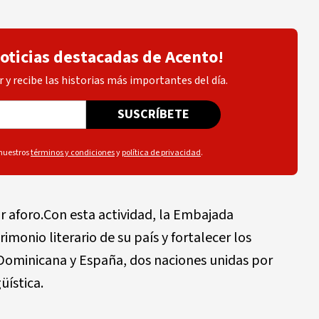
noticias destacadas de Acento!
 y recibe las historias más importantes del día.
SUSCRÍBETE
 nuestros
términos y condiciones
y
política de privacidad
.
r aforo.Con esta actividad, la Embajada
imonio literario de su país y fortalecer los
 Dominicana y España, dos naciones unidas por
üística.