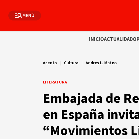
MENÚ
INICIO
ACTUALIDAD
OP
Acento
|
Cultura
|
Andres L. Mateo
LITERATURA
Embajada de Re
en España invita
“Movimientos Li