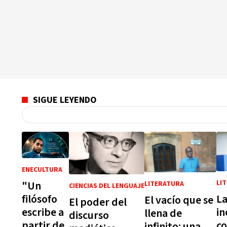
SIGUE LEYENDO
ENECULTURA
"Un
LI
LITERATURA
CIENCIAS DEL LENGUAJE
filósofo
L
El vacío que se
El poder del
escribe a
i
llena de
discurso
partir de
co
infinito: una