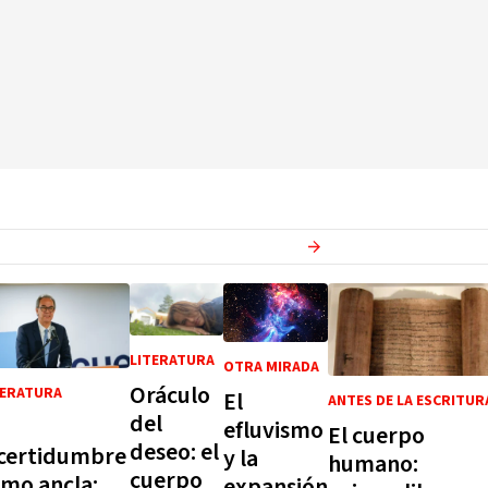
Ver más en
Cultura
LITERATURA
OTRA MIRADA
Oráculo
TERATURA
El
ANTES DE LA ESCRITUR
del
a
efluvismo
El cuerpo
deseo: el
ncertidumbre
y la
humano:
cuerpo
mo ancla:
expansión