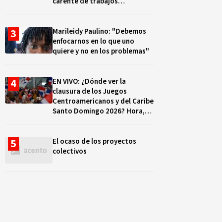
carente de trabajos
realizados, durante el 2019 y
2020
Marileidy Paulino: "Debemos
enfocarnos en lo que uno
quiere y no en los problemas"
EN VIVO: ¿Dónde ver la
clausura de los Juegos
Centroamericanos y del Caribe
Santo Domingo 2026? Hora,
lugar y quiénes cantarán
El ocaso de los proyectos
colectivos