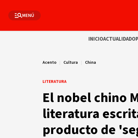
MENÚ
INICIO
ACTUALIDAD
OP
Acento
|
Cultura
|
China
LITERATURA
El nobel chino 
literatura escri
producto de 's