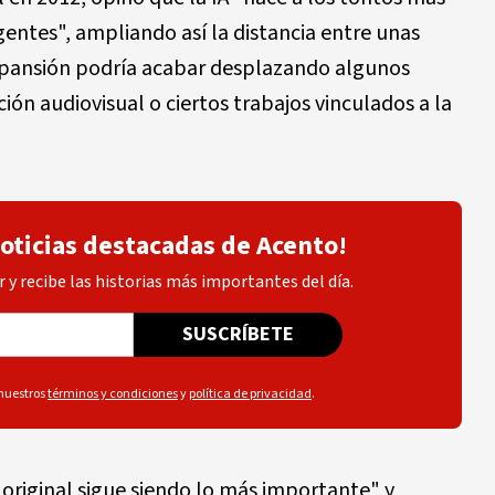
igentes", ampliando así la distancia entre unas
expansión podría acabar desplazando algunos
n audiovisual o ciertos trabajos vinculados a la
noticias destacadas de Acento!
 y recibe las historias más importantes del día.
SUSCRÍBETE
 nuestros
términos y condiciones
y
política de privacidad
.
 original sigue siendo lo más importante" y