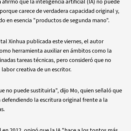
n
afirmó que la inteligencia artificial (IA) no puede
es porque carece de verdadera capacidad original y,
iendo en esencia "productos de segunda mano".
tal Xinhua publicada este viernes, el autor
como herramienta auxiliar en ámbitos como la
minadas tareas técnicas, pero consideró que no
labor creativa de un escritor.
 no puede sustituirla", dijo Mo, quien señaló que
defendiendo la escritura original frente a la
s.
l en 2012, opinó que la IA "hace a los tontos más