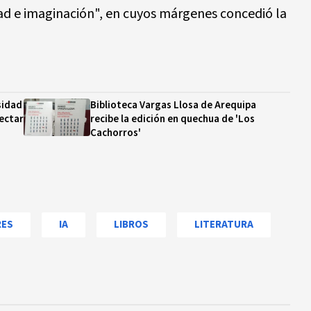
ad e imaginación", en cuyos márgenes concedió la
sidad
Biblioteca Vargas Llosa de Arequipa
ectar
recibe la edición en quechua de 'Los
Cachorros'
RES
IA
LIBROS
LITERATURA