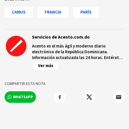
CAMUS
FRANCIA
PARÍS
Servicios de Acento.com.do
Acento es el más ágil y moderno diario
electrónico de la República Dominicana.
Información actualizada las 24 horas. Entérate
de las noticias y sucesos más importantes a
Ver más
nivel nacional e internacional, videos y fotos
sobre los hechos y los protagonistas más
relevantes en tiempo real.
COMPARTIR ESTA NOTA
WHATSAPP