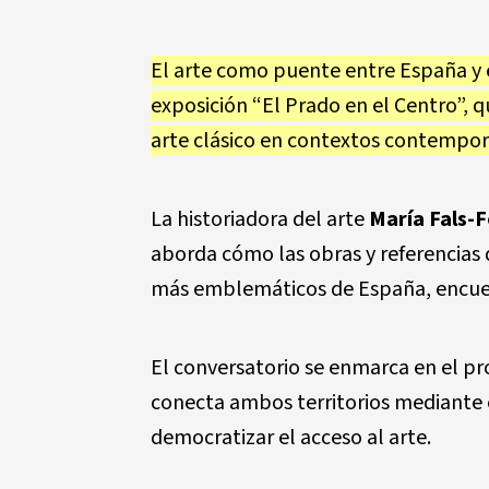
El arte como puente entre España y e
exposición “El Prado en el Centro”, q
arte clásico en contextos contempo
La historiadora del arte
María Fals-F
aborda cómo las obras y referencias
más emblemáticos de España, encuen
El conversatorio se enmarca en el p
conecta ambos territorios mediante 
democratizar el acceso al arte.