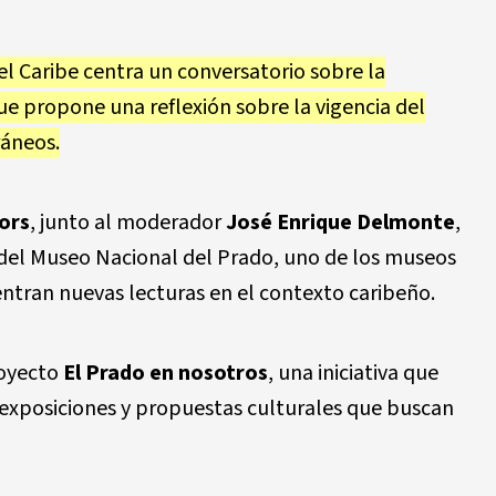
l Caribe centra un conversatorio sobre la
ue propone una reflexión sobre la vigencia del
ráneos.
ors
, junto al moderador
José Enrique Delmonte
,
 del Museo Nacional del Prado, uno de los museos
tran nuevas lecturas en el contexto caribeño.
royecto
El Prado en nosotros
, una iniciativa que
exposiciones y propuestas culturales que buscan