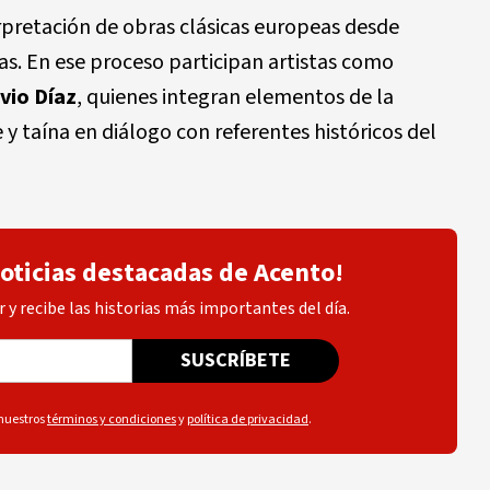
erpretación de obras clásicas europeas desde
. En ese proceso participan artistas como
vio Díaz
, quienes integran elementos de la
y taína en diálogo con referentes históricos del
noticias destacadas de Acento!
 y recibe las historias más importantes del día.
SUSCRÍBETE
 nuestros
términos y condiciones
y
política de privacidad
.