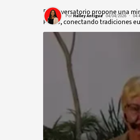
El conversatorio propone una mi
Por
Halley Antigua
04/04/2026 · 04:
Prado, conectando tradiciones eu