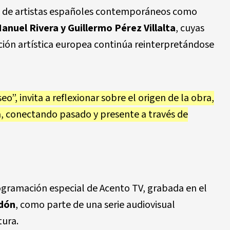
as de artistas españoles contemporáneos como
anuel Rivera y Guillermo Pérez Villalta
, cuyas
ción artística europea continúa reinterpretándose
o”, invita a reflexionar sobre el origen de la obra,
a, conectando pasado y presente a través de
ogramación especial de Acento TV, grabada en el
rdón
, como parte de una serie audiovisual
tura.