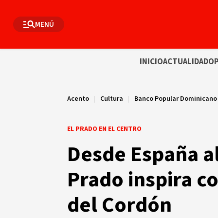
MENÚ
INICIO
ACTUALIDAD
OP
Acento
|
Cultura
|
Banco Popular Dominicano
EL PRADO EN EL CENTRO
Desde España al
Prado inspira c
del Cordón