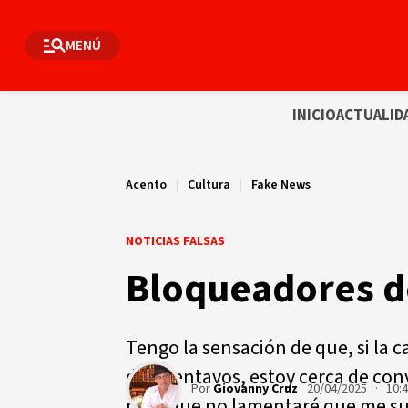
MENÚ
INICIO
ACTUALID
Acento
|
Cultura
|
Fake News
NOTICIAS FALSAS
Bloqueadores d
Tengo la sensación de que, si la c
diez centavos, estoy cerca de con
Por
Giovanny Cruz
20/04/2025 · 10:
pero que no lamentaré que me s