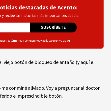
noticias destacadas de Acento!
 y recibe las historias más importantes del día.
SUSCRÍBETE
 nuestros
términos y condiciones
y
política de privacidad
.
 viejo botón de bloqueo de antaño (y aquí el
e conminé aliviado. Voy a preguntar al doctor
ferido e imprescindible botón.