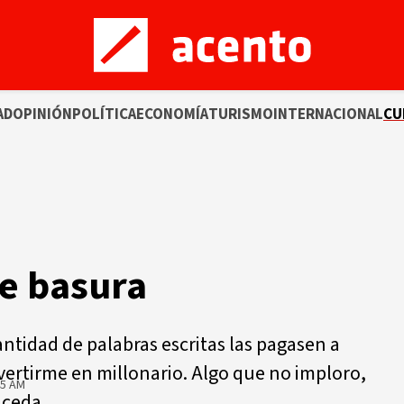
AD
OPINIÓN
POLÍTICA
ECONOMÍA
TURISMO
INTERNACIONAL
CU
e basura
antidad de palabras escritas las pagasen a
vertirme en millonario. Algo que no imploro,
45 AM
uceda.