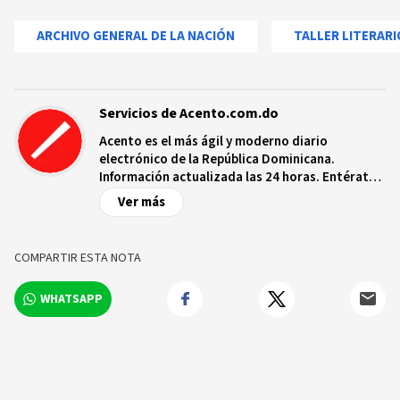
ARCHIVO GENERAL DE LA NACIÓN
TALLER LITERARI
Servicios de Acento.com.do
Acento es el más ágil y moderno diario
electrónico de la República Dominicana.
Información actualizada las 24 horas. Entérate
de las noticias y sucesos más importantes a
Ver más
nivel nacional e internacional, videos y fotos
sobre los hechos y los protagonistas más
relevantes en tiempo real.
COMPARTIR ESTA NOTA
WHATSAPP