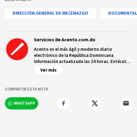
DIRECCIÓN GENERAL DE MECENAZGO
DOCUMENTA
Servicios de Acento.com.do
Acento es el más ágil y moderno diario
electrónico de la República Dominicana.
Información actualizada las 24 horas. Entérate
de las noticias y sucesos más importantes a
Ver más
nivel nacional e internacional, videos y fotos
sobre los hechos y los protagonistas más
relevantes en tiempo real.
COMPARTIR ESTA NOTA
WHATSAPP