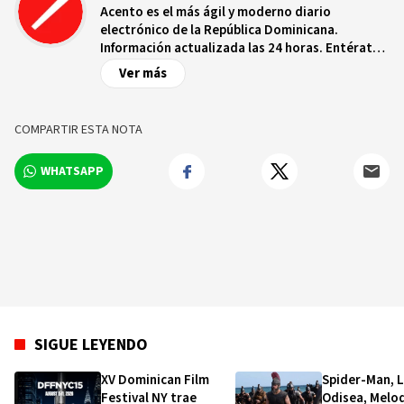
Acento es el más ágil y moderno diario
electrónico de la República Dominicana.
Información actualizada las 24 horas. Entérate
de las noticias y sucesos más importantes a
Ver más
nivel nacional e internacional, videos y fotos
sobre los hechos y los protagonistas más
relevantes en tiempo real.
COMPARTIR ESTA NOTA
WHATSAPP
SIGUE LEYENDO
XV Dominican Film
Spider-Man, 
Festival NY trae
Odisea, Melo