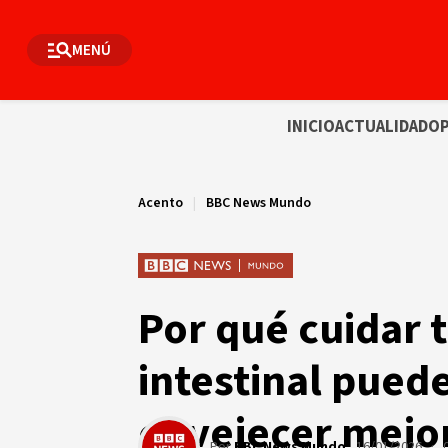
MENÚ
INICIO
ACTUALIDAD
OP
Acento
|
BBC News Mundo
Por qué cuidar 
intestinal pued
envejecer mejo
Por
BBC News Mundo
16/01/2026 · 