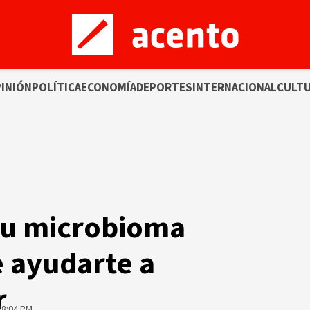
INIÓN
POLÍTICA
ECONOMÍA
DEPORTES
INTERNACIONAL
CULT
tu microbioma
e ayudarte a
r
08:04 PM