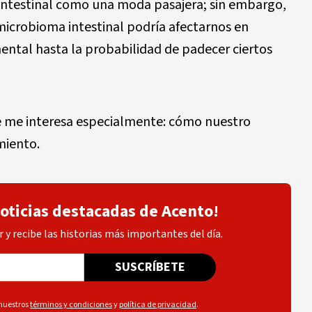
intestinal como una moda pasajera; sin embargo,
icrobioma intestinal podría afectarnos en
ental hasta la probabilidad de padecer ciertos
e me interesa especialmente: cómo nuestro
miento.
noticias destacadas de Acento!
 y recibe las historias más importantes del día.
SUSCRÍBETE
 nuestros
términos y condiciones
y
política de privacidad
.