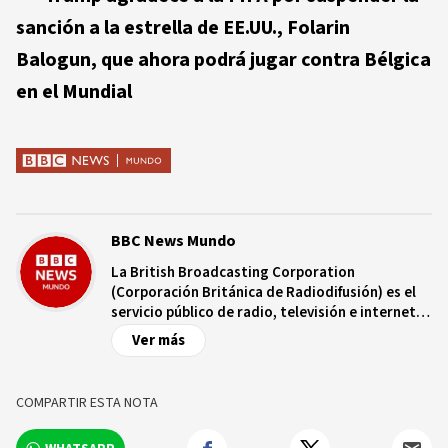
sanción a la estrella de EE.UU., Folarin
Balogun, que ahora podrá jugar contra Bélgica
en el Mundial
BBC News Mundo
La British Broadcasting Corporation
(Corporación Británica de Radiodifusión) es el
servicio público de radio, televisión e internet
de Reino Unido, con más de nueve décadas de
Ver más
trayectoria. Es independiente de controles
comerciales y/o políticos y opera bajo un
estatuto real que garantiza dicha
COMPARTIR ESTA NOTA
independencia. La BBC cuenta con una red de
más de 250 corresponsales en territorio