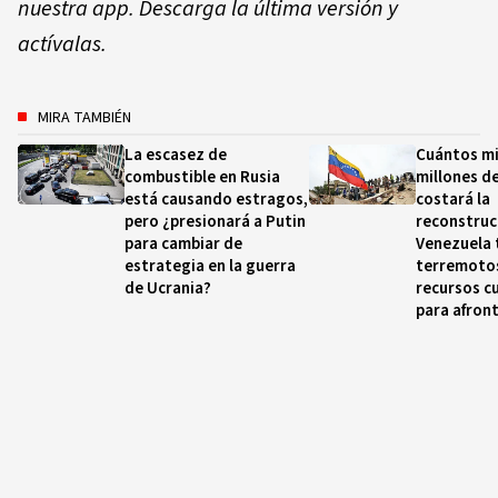
nuestra app. Descarga la última versión y
actívalas.
MIRA TAMBIÉN
La escasez de
Cuántos mi
combustible en Rusia
millones d
está causando estragos,
costará la
pero ¿presionará a Putin
reconstruc
para cambiar de
Venezuela 
estrategia en la guerra
terremotos
de Ucrania?
recursos cu
para afron