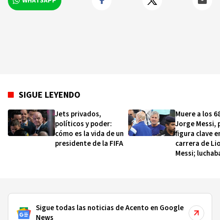
WHATSAPP
británico y más de 100 ciudades capitales de
todo el mundo.
SIGUE LEYENDO
Jets privados,
Muere a los 6
políticos y poder:
Jorge Messi, 
cómo es la vida de un
figura clave e
presidente de la FIFA
carrera de Li
Messi; luchab
hacía tiempo
una enferme
Sigue todas las noticias de Acento en Google
News