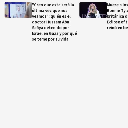
"Creo que esta será la
Muere a lo
última vez que nos
Bonnie Tyle
veamos": quién es el
británica d
doctor Hussam Abu
Eclipse of 
Safiya detenido por
reinó en lo
Israel en Gaza y por qué
se teme por su vida