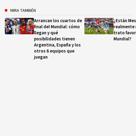
MIRA TAMBIÉN
Arrancan los cuartos de
¿Están Mes
final del Mundial: cómo
realmente 
llegan y qué
trato favor
posibilidades tienen
Mundial?
Argentina, España y los
otros 6 equipos que
juegan