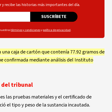
 y recibe las historias más importantes del día.
SUSCRÍBETE
 nuestros
términos y condiciones
y
política de privacidad
.
n una caja de cartón que contenía 77.92 gramos de
ue confirmada mediante análisis del Instituto
 del tribunal
s las pruebas materiales y el certificado de
ció el tipo y peso de la sustancia incautada.