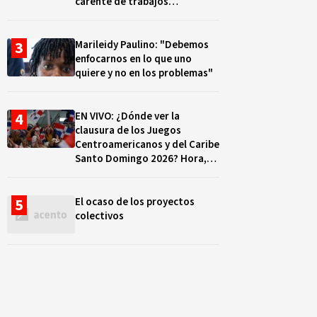
carente de trabajos
realizados, durante el 2019 y
2020
Marileidy Paulino: "Debemos
enfocarnos en lo que uno
quiere y no en los problemas"
EN VIVO: ¿Dónde ver la
clausura de los Juegos
Centroamericanos y del Caribe
Santo Domingo 2026? Hora,
lugar y quiénes cantarán
El ocaso de los proyectos
colectivos