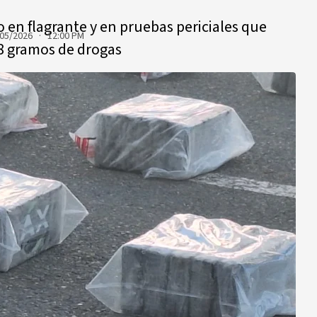
o en flagrante y en pruebas periciales que
05/2026 · 12:00 PM
78 gramos de drogas