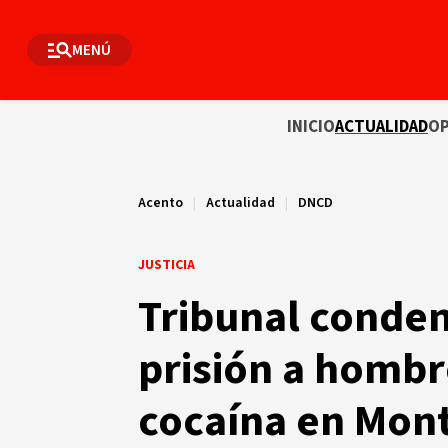
MENÚ
INICIO
ACTUALIDAD
OP
Acento
|
Actualidad
|
DNCD
JUSTICIA
Tribunal conden
prisión a hombr
cocaína en Mont