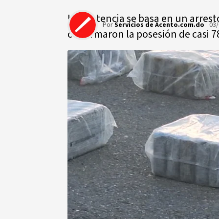
La sentencia se basa en un arrest
Por
Servicios de Acento.com.do
03/
confirmaron la posesión de casi 