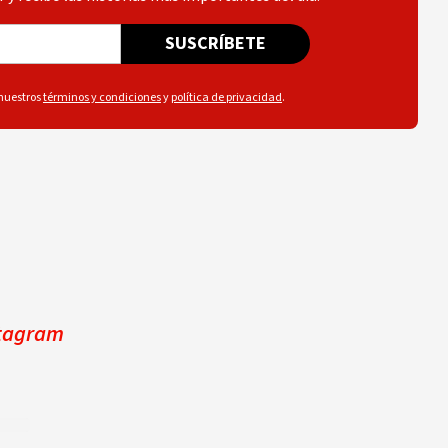
SUSCRÍBETE
 nuestros
términos y condiciones
y
política de privacidad
.
stagram