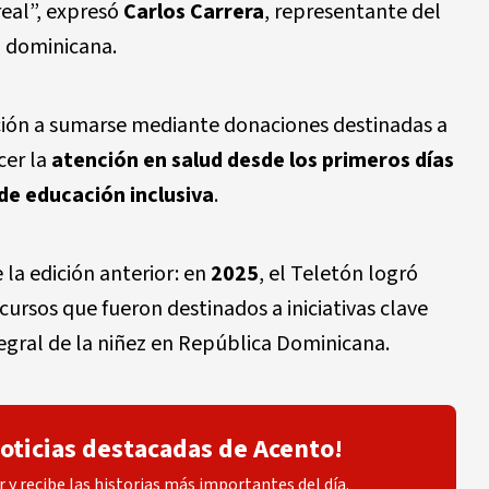
real”, expresó
Carlos Carrera
, representante del
n dominicana.
lación a sumarse mediante donaciones destinadas a
ecer la
atención en salud desde los primeros días
de educación inclusiva
.
 la edición anterior: en
2025
, el Teletón logró
ecursos que fueron destinados a iniciativas clave
tegral de la niñez en República Dominicana.
noticias destacadas de Acento!
 y recibe las historias más importantes del día.