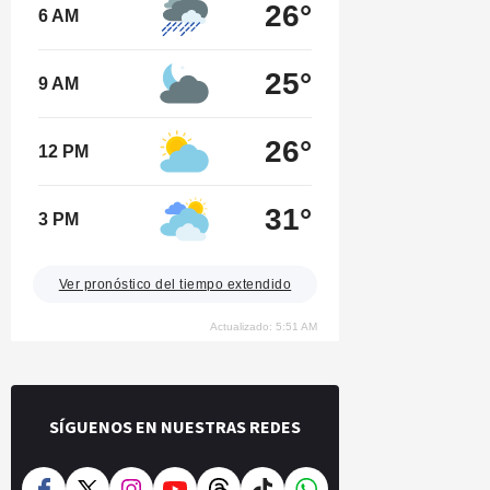
26°
6 AM
25°
9 AM
26°
12 PM
31°
3 PM
Ver pronóstico del tiempo extendido
Actualizado: 5:51 AM
SÍGUENOS EN NUESTRAS REDES