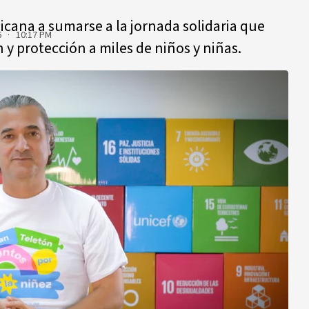
cana a sumarse a la jornada solidaria que
6 · 10:17 PM
 y protección a miles de niños y niñas.