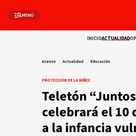
MENÚ
INICIO
ACTUALIDAD
OP
Acento
|
Actualidad
|
Educación
PROTECCIÓN DE LA NIÑEZ
Teletón “Juntos
celebrará el 10
a la infancia vu