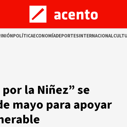
INIÓN
POLÍTICA
ECONOMÍA
DEPORTES
INTERNACIONAL
CULT
 por la Niñez” se
 de mayo para apoyar
lnerable