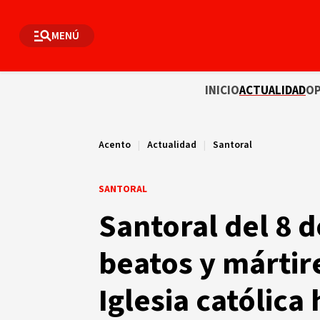
MENÚ
INICIO
ACTUALIDAD
OP
Acento
|
Actualidad
|
Santoral
SANTORAL
Santoral del 8 d
beatos y mártir
Iglesia católica