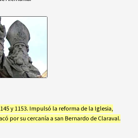
45 y 1153. Impulsó la reforma de la Iglesia,
có por su cercanía a san Bernardo de Claraval.