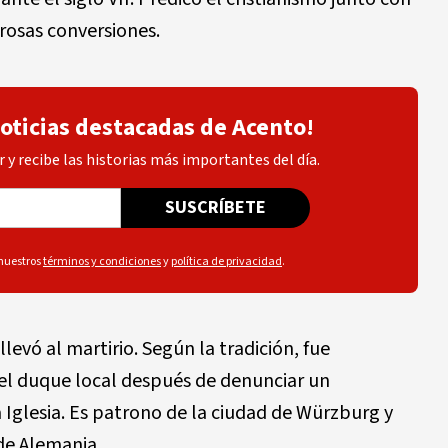
rosas conversiones.
noticias destacadas de Acento!
 y recibe las historias más importantes del día.
SUSCRÍBETE
 nuestros
términos y condiciones
y
política de privacidad
.
llevó al martirio. Según la tradición, fue
el duque local después de denunciar un
 Iglesia. Es patrono de la ciudad de Würzburg y
de Alemania.