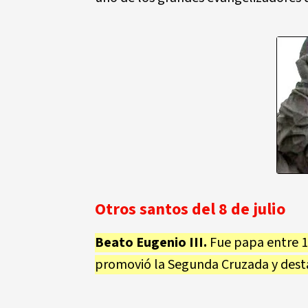
Otros santos del 8 de julio
Beato Eugenio III.
Fue papa entre 11
promovió la Segunda Cruzada y desta