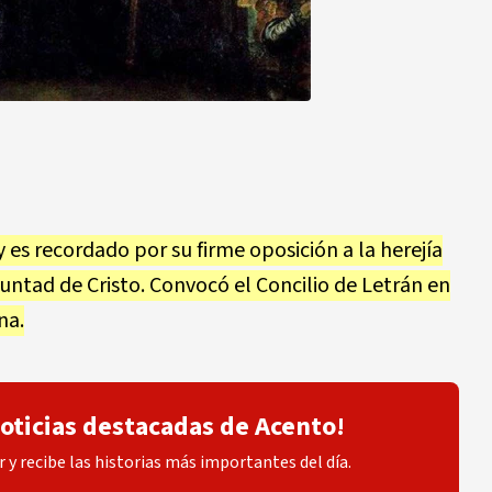
 y es recordado por su firme oposición a la herejía
ntad de Cristo. Convocó el Concilio de Letrán en
na.
noticias destacadas de Acento!
 y recibe las historias más importantes del día.