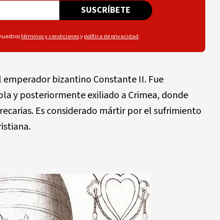
SUSCRÍBETE
 nuestros
términos y condiciones
y
política de privacidad
.
el emperador bizantino Constante II. Fue
pla y posteriormente exiliado a Crimea, donde
ecarias. Es considerado mártir por el sufrimiento
istiana.