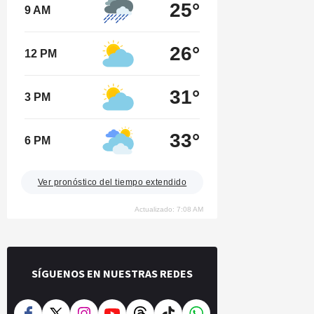
25°
9 AM
26°
12 PM
31°
3 PM
33°
6 PM
Ver pronóstico del tiempo extendido
Actualizado: 7:08 AM
SÍGUENOS EN NUESTRAS REDES