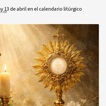
13 de abril en el calendario litúrgico
15 AM