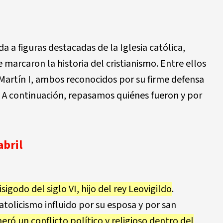
da a figuras destacadas de la Iglesia católica,
 marcaron la historia del cristianismo. Entre ellos
artín I, ambos reconocidos por su firme defensa
. A continuación, repasamos quiénes fueron y por
abril
sigodo del siglo VI, hijo del rey Leovigildo
.
catolicismo influido por su esposa y por san
eró un conflicto político y religioso dentro del