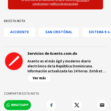
Al suscribirse al newsletter acepta nuestros
términos y
condiciones
y
política de privacidad
.
EN ESTA NOTA
ACCIDENTE
SAN CRISTÓBAL
SISTEMA 9-1
Servicios de Acento.com.do
Acento es el más ágil y moderno diario
electrónico de la República Dominicana.
Información actualizada las 24 horas. Entérate
de las noticias y sucesos más importantes a
Ver más
nivel nacional e internacional, videos y fotos
sobre los hechos y los protagonistas más
relevantes en tiempo real.
COMPARTIR ESTA NOTA
WHATSAPP