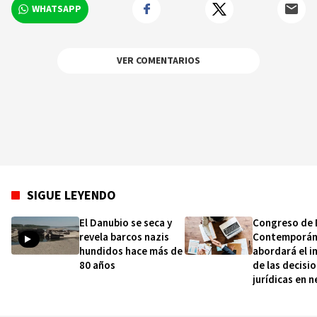
WHATSAPP
VER COMENTARIOS
SIGUE LEYENDO
El Danubio se seca y
Congreso de 
revela barcos nazis
Contemporán
hundidos hace más de
abordará el 
80 años
de las decisi
jurídicas en 
e institucion