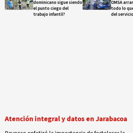
dominicano sigue siendo
OMSA arran
el punto ciego del
todo lo qu
trabajo infantil?
del servici
Atención integral y datos en Jarabacoa