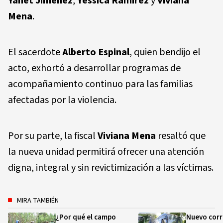
Yanet Jiménez
,
Yessica Ramírez
y
Viviana
Mena
.
El sacerdote
Alberto Espinal
, quien bendijo el
acto, exhortó a desarrollar programas de
acompañamiento continuo para las familias
afectadas por la violencia.
Por su parte, la fiscal
Viviana Mena
resaltó que
la nueva unidad permitirá ofrecer una atención
digna, integral y sin revictimización a las víctimas.
MIRA TAMBIÉN
¿Por qué el campo
Nuevo corr