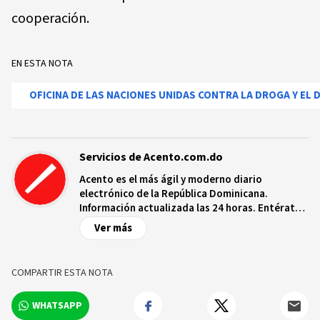
cooperación.
EN ESTA NOTA
OFICINA DE LAS NACIONES UNIDAS CONTRA LA DROGA Y EL 
Servicios de Acento.com.do
Acento es el más ágil y moderno diario
electrónico de la República Dominicana.
Información actualizada las 24 horas. Entérate
de las noticias y sucesos más importantes a
Ver más
nivel nacional e internacional, videos y fotos
sobre los hechos y los protagonistas más
relevantes en tiempo real.
COMPARTIR ESTA NOTA
WHATSAPP