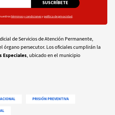
SUSCRÍBETE
 nuestros
términos y condiciones
y
política de privacidad
.
udicial de Servicios de Atención Permanente,
l órgano persecutor. Los oficiales cumplirán la
s Especiales
, ubicado en el municipio
NACIONAL
PRISIÓN PREVENTIVA
BAL