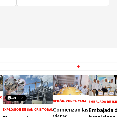
Ver más en
Actualidad
GO
GALERÍA
VERÓN-PUNTA CANA
EMBAJADA DE IS
Comienzan las
Embajada 
EXPLOSIÓN EN SAN CRISTÓBAL
vistas