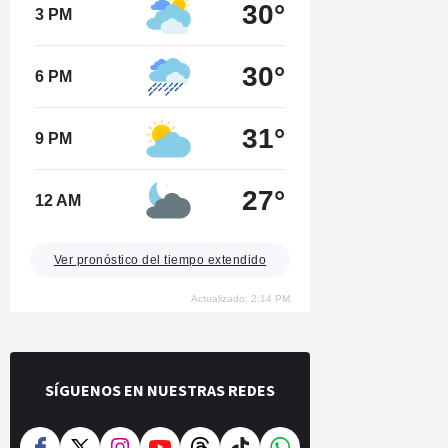
30°
3 PM
30°
6 PM
31°
9 PM
27°
12 AM
Ver pronóstico del tiempo extendido
Actualizado: 2:14 PM
SÍGUENOS EN NUESTRAS REDES