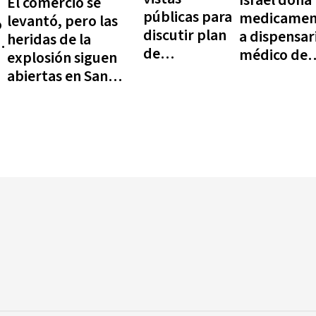
Israel dona
El comercio se
públicas para
medicamen
levantó, pero las
o
discutir plan
a dispensar
heridas de la
de
médico de
explosión siguen
ordenamiento
Codevi
abiertas en San
territorial en
Cristóbal
Verón-Punta
Cana