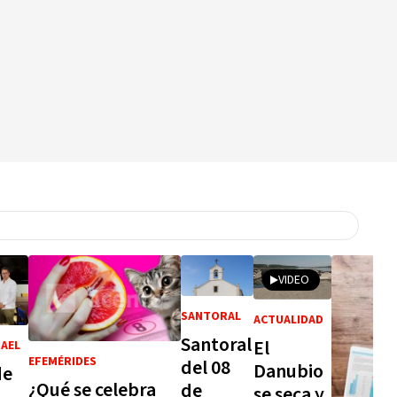
VIDEO
SANTORAL
ACTUALIDAD
Santoral
El
RAEL
EFEMÉRIDES
del 08
Danubio
de
¿Qué se celebra
de
se seca y