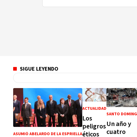
SIGUE LEYENDO
ACTUALIDAD
SANTO DOMIN
Los
Un año y
peligros
cuatro
éticos
ASUMIÓ ABELARDO DE LA ESPRIELLA