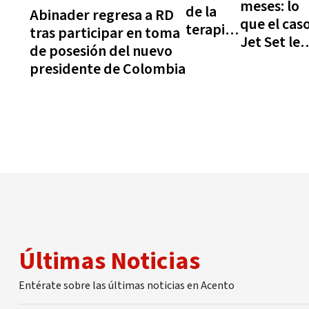
meses: lo
de la
Abinader regresa a RD
que el cas
terapia
tras participar en toma
Jet Set le
génica
de posesión del nuevo
dejó a las
presidente de Colombia
víctimas