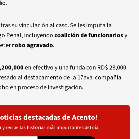
io.
tras su vinculación al caso. Se les imputa la
igo Penal, incluyendo
coalición de funcionarios
y
meter
robo agravado
.
,200,000
en efectivo y una funda con RD$ 28,000
gresado al destacamento de la 17ava. compañía
obo en proceso de investigación.
noticias destacadas de Acento!
 y recibe las historias más importantes del día.