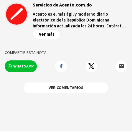
Servicios de Acento.com.do
Acento es el más ágil y moderno diario
electrónico de la República Dominicana.
Información actualizada las 24 horas. Entérate
de las noticias y sucesos más importantes a
Ver más
nivel nacional e internacional, videos y fotos
sobre los hechos y los protagonistas más
relevantes en tiempo real.
COMPARTIR ESTA NOTA
WHATSAPP
VER COMENTARIOS