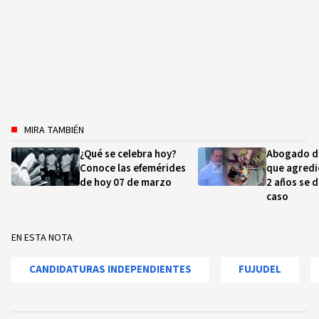
MIRA TAMBIÉN
¿Qué se celebra hoy?
Abogado d
Conoce las efemérides
que agredi
de hoy 07 de marzo
2 años se d
caso
EN ESTA NOTA
CANDIDATURAS INDEPENDIENTES
FUJUDEL