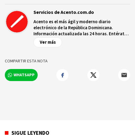
Servicios de Acento.com.do
Acento es el más ágil y moderno diario
electrónico de la República Dominicana.
Información actualizada las 24 horas. Entérate
de las noticias y sucesos más importantes a
Ver más
nivel nacional e internacional, videos y fotos
sobre los hechos y los protagonistas más
relevantes en tiempo real.
COMPARTIR ESTA NOTA
WHATSAPP
SIGUE LEYENDO