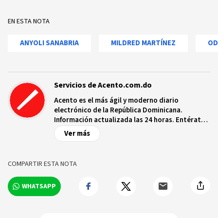
EN ESTA NOTA
ANYOLI SANABRIA
MILDRED MARTÍNEZ
OD
Servicios de Acento.com.do
Acento es el más ágil y moderno diario
electrónico de la República Dominicana.
Información actualizada las 24 horas. Entérate
de las noticias y sucesos más importantes a
Ver más
nivel nacional e internacional, videos y fotos
sobre los hechos y los protagonistas más
relevantes en tiempo real.
COMPARTIR ESTA NOTA
WHATSAPP