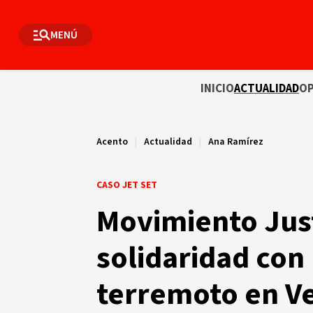
MENÚ
INICIO
ACTUALIDAD
OP
Acento
|
Actualidad
|
Ana Ramírez
CASO JET SET
Movimiento Just
solidaridad con 
terremoto en Ve