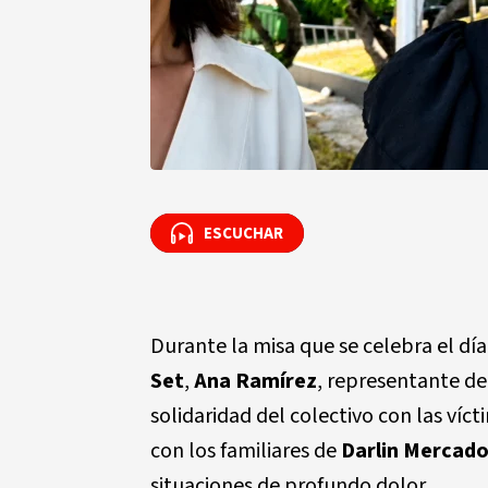
ESCUCHAR
ESCUCHAR
Durante la misa que se celebra el día
Set
,
Ana Ramírez
, representante d
solidaridad del colectivo con las víc
con los familiares de
Darlin Mercad
situaciones de profundo dolor.