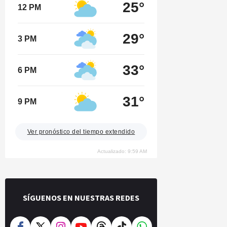
25°
12 PM
29°
3 PM
33°
6 PM
31°
9 PM
Ver pronóstico del tiempo extendido
Actualizado: 9:59 AM
SÍGUENOS EN NUESTRAS REDES