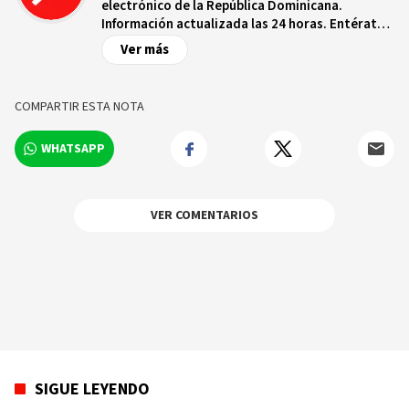
electrónico de la República Dominicana.
Información actualizada las 24 horas. Entérate
de las noticias y sucesos más importantes a
Ver más
nivel nacional e internacional, videos y fotos
sobre los hechos y los protagonistas más
relevantes en tiempo real.
COMPARTIR ESTA NOTA
WHATSAPP
VER COMENTARIOS
SIGUE LEYENDO