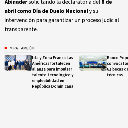
Abinader
solicitando la declaratoria del
8 de
abril como Día de Duelo Nacional
y su
intervención para garantizar un proceso judicial
transparente.
MIRA TAMBIÉN
Itla y Zona Franca Las
Banco Popu
Américas fortalecen
convocator
alianza para impulsar
61 becas d
talento tecnológico y
técnicas
empleabilidad en
República Dominicana