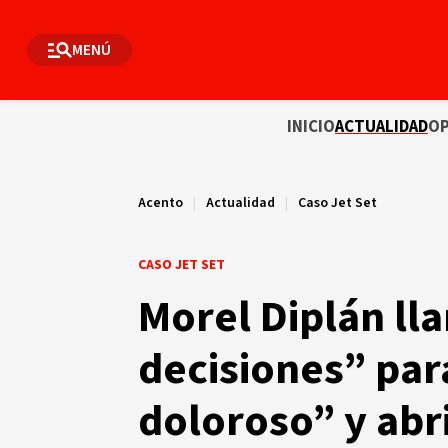
MENÚ
INICIO
ACTUALIDAD
OP
Acento
|
Actualidad
|
Caso Jet Set
CASO JET SET
Morel Diplán ll
decisiones” par
doloroso” y abr