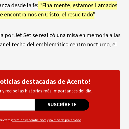
anza desde la fe:
“Finalmente, estamos llamados
e encontramos en Cristo, el resucitado”
.
a por Jet Set se realizó una misa en memoria a las
ar el techo del emblemático centro nocturno, el
noticias destacadas de Acento!
 y recibe las historias más importantes del día.
SUSCRÍBETE
 nuestros
términos y condiciones
y
política de privacidad
.