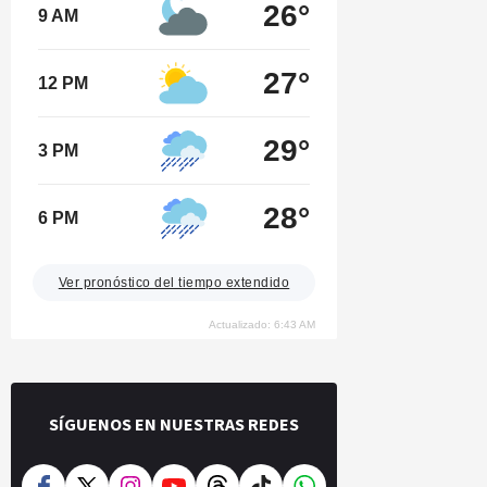
26°
9 AM
27°
12 PM
29°
3 PM
28°
6 PM
Ver pronóstico del tiempo extendido
Actualizado: 6:43 AM
SÍGUENOS EN NUESTRAS REDES