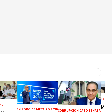
EXPLO
AD
Mue
EN FORO DE META RD 2036
CORRUPCIÓN CASO SENASA