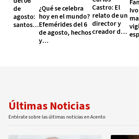
del 06
Fam
Castro: El
¿Qué se celebra
de
Iv
relato de un
hoy en el mundo?
agosto:
ma
director y
Efemérides del 6
santos,
vig
creador de
de agosto, hechos
beatos y
es
teatro que
y
mártires
ape
anuncia
conmemoraciones
que
per
estar
de esta fecha
celebra
jus
cansado de
la Iglesia
la falta de
católica
apoyo oficial
hoy