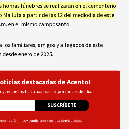
s honras fúnebres se realizarán en el cementerio
 Majluta a partir de las 12 del mediodía de este
 p.m. en el mismo camposanto.
 los familiares, amigos y allegados de este
 desde enero de 2025.
noticias destacadas de Acento!
 y recibe las historias más importantes del día.
SUSCRÍBETE
 nuestros
términos y condiciones
y
política de privacidad
.