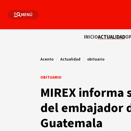
MENÚ
INICIO
ACTUALIDAD
OP
Acento
|
Actualidad
|
obituario
OBITUARIO
MIREX informa s
del embajador 
Guatemala