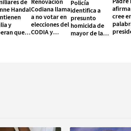
Padre 
Renovación
iliares de
Policía
afirma
Codiana llama
onne Handal
identifica a
cree en
a no votar en
ntienen
presunto
palabr
elecciones del
ilia y
homicida de
presid
CODIA y
peran que
mayor de la
pero a
denuncia
lación
FARD en Santo
que no
proceso
mita hacer
Domingo Este
para
"fraudulento"
ticia
proteg
Cordil
Septen