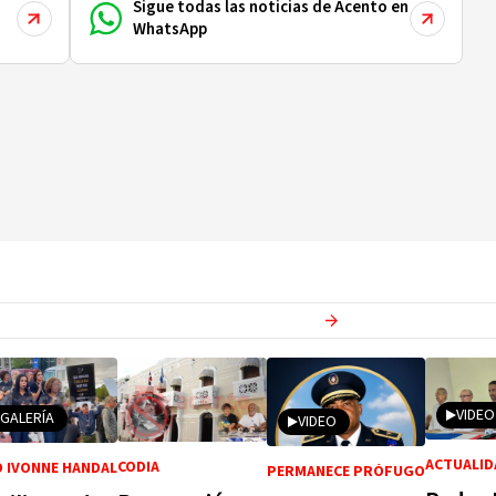
Sigue todas las noticias de Acento en
WhatsApp
Ver más en
Actualidad
VIDEO
GALERÍA
VIDEO
ACTUALID
CODIA
 IVONNE HANDAL
PERMANECE PRÓFUGO