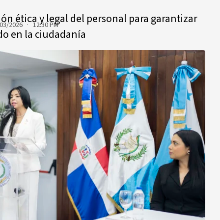
n ética y legal del personal para garantizar
03/2026 · 12:30 PM
do en la ciudadanía