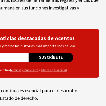
a los fiscales de herramientas legales y éticas que
humana en sus funciones investigativas y
noticias destacadas de Acento!
 y recibe las historias más importantes del día.
SUSCRÍBETE
 nuestros
términos y condiciones
y
política de privacidad
.
continua es esencial para el desarrollo
l Estado de derecho.