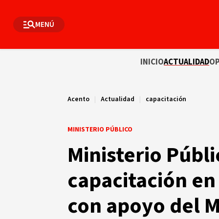
MENÚ
INICIO
ACTUALIDAD
OP
Acento
|
Actualidad
|
capacitación
MINISTERIO PÚBLICO
Ministerio Públi
capacitación e
con apoyo del M