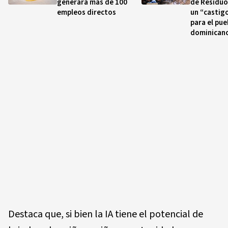
generará más de 100
de Residuo
empleos directos
un “castig
para el pue
dominican
Destaca que, si bien la IA tiene el potencial de