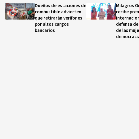
Dueños de estaciones de
Milagros O
combustible advierten
recibe pre
que retirarán verifones
internacion
por altos cargos
defensa de
bancarios
de las muje
democraci