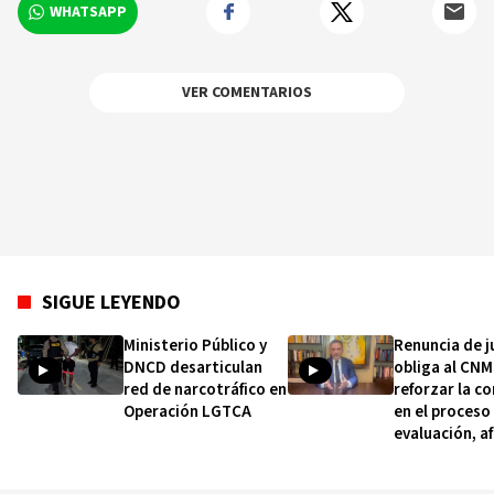
WHATSAPP
VER COMENTARIOS
SIGUE LEYENDO
Ministerio Público y
Renuncia de j
DNCD desarticulan
obliga al CNM
red de narcotráfico en
reforzar la c
Operación LGTCA
en el proceso
evaluación, a
Salcedo Cam