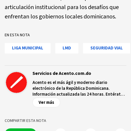
articulación institucional para los desafíos que
enfrentan los gobiernos locales dominicanos.
EN ESTA NOTA
LIGA MUNICIPAL
LMD
SEGURIDAD VIAL
Servicios de Acento.com.do
Acento es el más ágil y moderno diario
electrónico de la República Dominicana.
Información actualizada las 24 horas. Entérate
de las noticias y sucesos más importantes a
Ver más
nivel nacional e internacional, videos y fotos
sobre los hechos y los protagonistas más
relevantes en tiempo real.
COMPARTIR ESTA NOTA