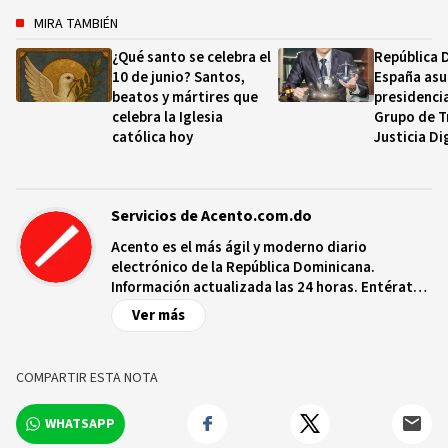
MIRA TAMBIÉN
¿Qué santo se celebra el
República 
10 de junio? Santos,
España as
beatos y mártires que
presidencia
celebra la Iglesia
Grupo de T
católica hoy
Justicia Di
Servicios de Acento.com.do
Acento es el más ágil y moderno diario
electrónico de la República Dominicana.
Información actualizada las 24 horas. Entérate
de las noticias y sucesos más importantes a
Ver más
nivel nacional e internacional, videos y fotos
sobre los hechos y los protagonistas más
relevantes en tiempo real.
COMPARTIR ESTA NOTA
WHATSAPP