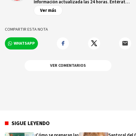
Información actualizada las 24 horas. Entérate
de las noticias y sucesos más importantes a
Ver más
nivel nacional e internacional, videos y fotos
sobre los hechos y los protagonistas más
relevantes en tiempo real.
COMPARTIR ESTA NOTA
WHATSAPP
VER COMENTARIOS
SIGUE LEYENDO
¿Cómo se preparan las
Santoral del 